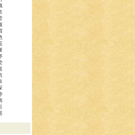
娥
杏
莹
颖
眉
艳
茹
媛
婷
莹
瑶
洁
卓
琛
婷
萌
臣
瑶