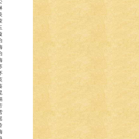
公
琳
羡
蒙
玉
璇
怡
梅
怡
梅
荞
怀
英
蓁
昆
娟
芳
雪
瑶
玲
梅
冉