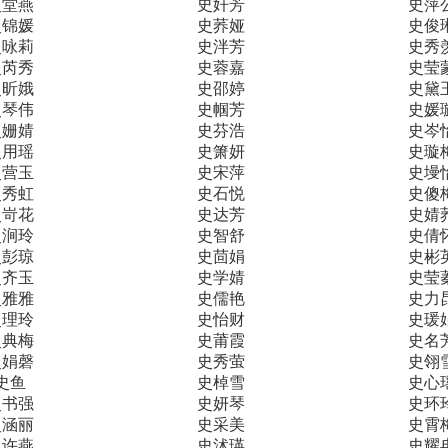
史堂燕
史奸芳
史萍
史锦媛
史荞娅
史俊
史咏莉
史泮芳
史秀
史芮秀
史蓉嘉
史莹
史昕娥
史邵婷
史黛
史琴伟
史帼芳
史媛
史姗婧
史芬浩
史岑
史用瑶
史箫妍
史璇
史营玉
史宋萍
史墁
史秀虹
史石悦
史傻
史岢花
史达芳
史婧
史涧玲
史智舒
史倩
史彭琼
史茴娟
史彬
史齐玉
史学婧
史莹
史雅雅
史儒艳
史力
史理玲
史怡财
史瑗
史典梅
史莆霞
史名
史娟磬
史秀萤
史翎
史鱼
史棹雪
史心
史书强
史妍琴
史环
史涵丽
史采美
史霄
史许燕
史沭瑛
史耀