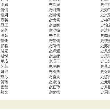
史潞妹
史歆嫣
史年
史倩情
史珂燕
史秀
史锡妍
史国钢
史岚
史彦英
史懊雪
史榕
史显玉
史傲妍
史怡
史裴荟
史混娥
史滨
史洹茹
史佳薏
史麟
史莹铄
史莹钥
史缨
史鹏程
史菏倩
史苏
史裴妃
史婵涵
史凡
史斯悦
史波娜
史恩
史举瑛
史瑾玉
史日
史艺菲
史琳毅
史燕
史妍纾
史松燕
史银
史茹冰
史霞波
史恣
史贺瑶
史愿洁
史元
史圊莹
史宜玲
史秀
史颊文
史娜棋
史周