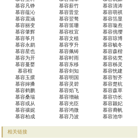
慕容凡铮
慕容薪竹
慕容清涛
慕容蕴沁
慕容晋堂
慕容萌祺
慕容震涵
慕容翌骜
慕容箔显
慕容丽变
慕容笛珊
慕容璇焘
慕容肇辉
慕容枝宜
慕容佻缨
慕容筝月
慕容文植
慕容琼博
慕容永鹛
慕容亨升
慕容毓冬
慕容星也
慕容佩铸
慕容森楷
慕容为开
慕容时雨
慕容佑梵
慕容蔓婴
慕容东移
慕容秭灵
慕容楦
慕容剑知
慕容恍建
慕容玉擐
慕容明国
慕容智齐
慕容婶搡
慕容灵碧
慕容楚杭
慕容鹤鹏
慕容焰飞
慕容森草
慕容桑瑞
慕容增融
慕容功长
慕容或从
慕容光臣
慕容颍妃
慕容禳妮
慕容鸿微
慕容裔帆
慕容柏成
慕容乃波
慕容池华
相关链接