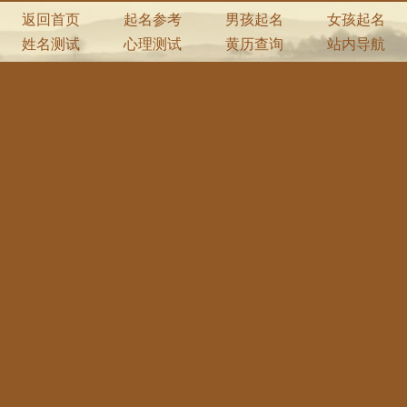
返回首页
起名参考
男孩起名
女孩起名
姓名测试
心理测试
黄历查询
站内导航