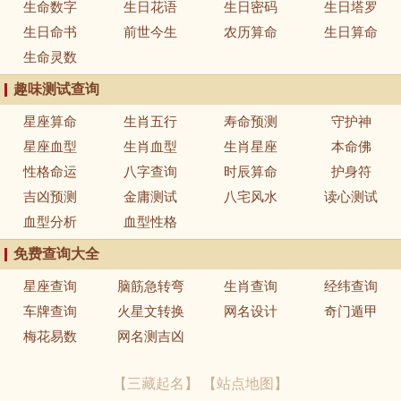
生命数字
生日花语
生日密码
生日塔罗
生日命书
前世今生
农历算命
生日算命
生命灵数
趣味测试查询
星座算命
生肖五行
寿命预测
守护神
星座血型
生肖血型
生肖星座
本命佛
性格命运
八字查询
时辰算命
护身符
吉凶预测
金庸测试
八宅风水
读心测试
血型分析
血型性格
免费查询大全
星座查询
脑筋急转弯
生肖查询
经纬查询
车牌查询
火星文转换
网名设计
奇门遁甲
梅花易数
网名测吉凶
【
三藏起名
】 【
站点地图
】