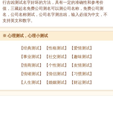
行吉凶测试名字好坏的方法，具有一定的准确性和参考价
值，三藏起名免费公司测名可以测公司名称，免费公司测
名，公司名称测试，公司名字测吉凶，输入必须为中文，不
支持英文和数字。
※
心理测试，心理小测试
【
经典测试
】 【
性格测试
】 【
爱情测试
】
【
事业测试
】 【
社交测试
】 【
趣味测试
】
【
情商测试
】 【
个性测试
】 【
友情测试
】
【
情绪测试
】 【
情侣测试
】 【
习惯测试
】
【
人生测试
】 【
婚姻测试
】 【
财运测试
】