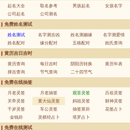
起名大全
取名参考
男孩起名
女孩名字
公司起名
公司测名
免费姓名测试
姓名测试
名字测吉凶
姓名测姻缘
名字测爱情
姓名配对
缘分配对
五格配对
姓氏查询
黄历吉日吉时
黄历查询
每日吉时
阴阳历转换
黄历年表
择吉查询
节气查询
二十四节气
免费在线抽签
月老灵签
月老抽签
观音灵签
吕祖灵签
关帝灵签
黄大仙灵签
妈祖灵签
财神灵签
千岁灵签
车公灵签
抽签算卦
花签占卜
金钱卦
灵棋经占卜
塔罗占卜
免费在线测试