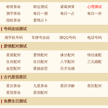
称骨算命
财运测试
诸葛神算
心理测试
测字算命
每日一测
每日一占
每日一卦
指纹算命
爱情占卜
号码吉凶测试
测手机号码
车牌号吉凶
测QQ号码
电话号码
爱情配对测试
星座配对
爱情配对
缘分配对
情侣速配
生肖配对
生日配对
八字配对
三元婚配
血型配对
婆媳血型
吕才合婚
古代星宿星区
星次算命
九星算命
星区详解
星区配对
星宿算命
星宿配对
免费生日测试