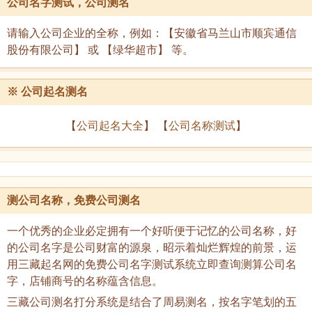
公司名字测试，公司测名
请输入公司企业的全称，例如：【安徽省马兰山市顺宾通信
股份有限公司】 或 【绿华超市】 等。
※
公司起名测名
【
公司起名大全
】 【
公司名称测试
】
测公司名称，免费公司测名
一个优秀的企业必定拥有一个好听便于记忆的公司名称，好
的公司名字是公司财富的源泉，昭示着灿烂辉煌的前景，运
用三藏起名网的免费公司名字测试系统立即查询测算公司名
字，店铺商号的名称蕴含信息。
三藏公司测名打分系统是结合了周易测名，按名字笔划的五